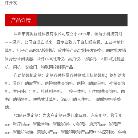
件开发
产品详情
深圳市博奥智能科技有限公司成立于
年，坐落于科技前沿
2011
深圳，公司自成立以来一直专业致力于自助终端机、工业控制计
——
算机、电子产品
控制板、软件等产品定制开发服务；同时批发销
PCBA
售身份证阅读器、证件
扫描仪、高拍仪、访客机、人脸识别测温
OCR
机、闸机、安检门、物联网控制等产品；
自助终端机定制：定制各种场景各种款式非标终端机；例如访客
机、景区自助取票机、医院缴费查询机、医院自助取单机、社保查询
机、室内外广告机、排队叫号机、工控一体机、电力缴费查询机、图
书自助销售机、便携式计算机、酒店自助入住机、自助收银机等终
端。
开发定制：为客户定制开发儿童玩具、汽车用品、教学用
PCBA
品、医疗用品、智能音箱、智能家居、小家电、消费礼品、家电产
品、智能垃圾桶、美容小产品，智能物联等产品的
控制板、驱动
PCBA