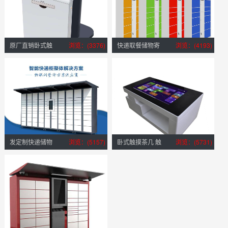
原厂直销卧式触
浏览：(3376)
快递取餐储物寄
浏览：(4193)
摸查询一体机广告
存档案工具文件人
展示商场展示导购
脸识别扫码智能电
终端系统软件开发
子柜应用管理系统
软件定制开发
发定制快递储物
浏览：(5157)
卧式触摸茶几 触
浏览：(5731)
柜软件系统24路
摸茶几订制 深圳触
485通信控制板无
摸茶几厂家
屏扫码20路4G无
线锁控板厂家直销