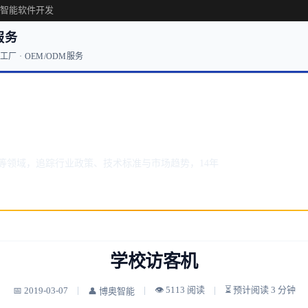
·智能软件开发
服务
厂 · OEM/ODM服务
势
等领域，追踪行业政策、技术标准与市场趋势，14年
学校访客机
👁 5113 阅读
⏳ 预计阅读 3 分钟
📅 2019-03-07
👤 博奥智能