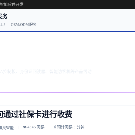
·智能软件开发
服务
厂 · OEM/ODM服务
更新
BA控制板、身份证阅读器、智能访客机等产品线动
何通过社保卡进行收费
👁 4545 阅读
⏳ 预计阅读 3 分钟
 博奥智能