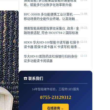
博奥智能] 多功能桌面智能终端重磅发
布，赋能多行业数字化效率新升级
11-08
BPC-3000B 多功能便携工业计算机 ——
移动场景的全能作业终端，让高效触手
可及
10-23
博奥智能高精度指掌纹采集仪_政务 / 金
融场景适配_符合 ISO19794-2 国际标准
12-11
HDOS 华大HD-100智能卡读写器 社保卡
读卡器 医保卡读卡器 IC卡读写机 磁条卡
身份证读卡器 （4合1）医保卡、磁条
卡、就诊卡、密码键盘
12-11
华大HD-S1医院药店社保银行扫码身份
证多功能读卡阅读器
☎ 联系我们
14年智能硬件经验，工程师1对1服务
0755-23129312
在线咨询 →