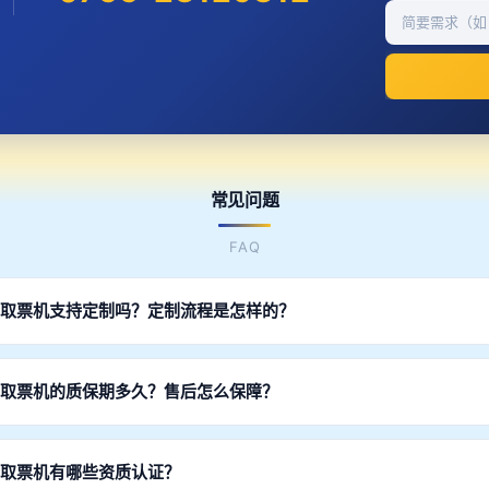
常见问题
FAQ
售取票机支持定制吗？定制流程是怎样的？
结构设计、尺寸定制、硬件配置选型、软件功能开发、SDK接口对接等。
量生产。样品2-4周交付，批量下单免费开发。
售取票机的质保期多久？售后怎么保障？
质保3年。深圳自有工厂直发，提供7x24小时技术支持，远程协助+上门
售取票机有哪些资质认证？