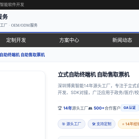
·智能软件开发
服务
厂 · OEM/ODM服务
定制开发
方案中心
新闻动态
自助终端机 自助售取票机
立式自助终端机 自助售取票机
深圳博奥智能14年源头工厂，专注于立式
开发、SDK对接，广泛应用于政务/医疗/
🏆
14年
源头工厂
👥
500+
合作客户
GA认证
🎯 源头工厂
🛠 支持定制
⭐ 14年经