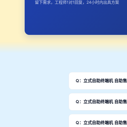
留下需求，工程师1对1回复，24小时内出具方案
Q：立式自助终端机 自助
A：支持全面定制。包括外观
计→样品制作→验收确认→批
Q：立式自助终端机 自助
A：整机质保2年，核心部件
运行。
Q：立式自助终端机 自助