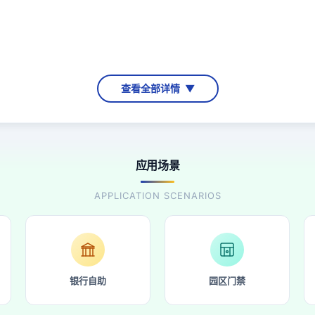
疗设
备主板
，数字白板，
多媒体教学一体机
，POS机，
查看全部详情
▼
载电脑，
迷你
电脑
，云终端等设备
信boaozn
应用场景
APPLICATION SCENARIOS
银行自助
园区门禁