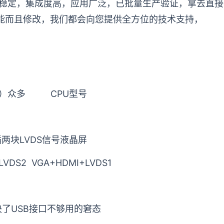
稳定，集成度高，应用广泛，已批量生产验证，拿去直接
能而且修改，我们都会向您提供全方位的技术支持，
l）众多
CPU
型号
插两块
LVDS
信号液晶屏
LVDS2 VGA+HDMI+LVDS1
决了
USB
接口不够用的窘态