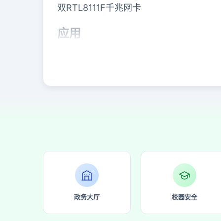
双RTL8111F千兆网卡
应用
广泛应用于控制设备，
仪器仪
表主板
，
医
端一体机工控主板
，监控，安防存储，车
详情请联系 13632514967 微
政务大厅
校园安全