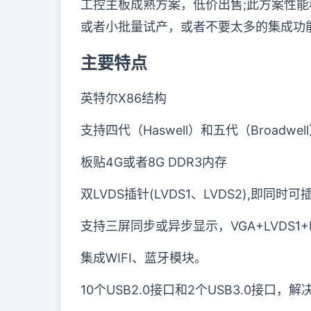
工控主板成熟方案，低价出售
;
此方案性能
或者小批量试产，或者不要太多的集成功
主要特点
英特尔
X86
结构
支持四代（Haswell）和五代（Broadwel
板贴
4G
或者
8G DDR3
内存
双
LVDS
插针
(LVDS1
、
LVDS2),
即同时可
支持三屏同步或异步显示，
VGA+LVDS1+
集成
WIFI
、蓝牙模块。
10
个
USB2.0
接口和
2
个
USB3.0
接口，解