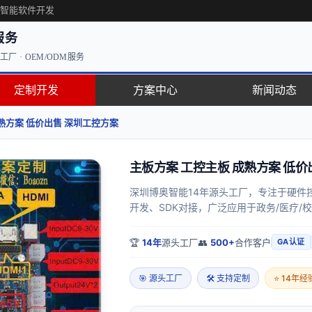
·智能软件开发
服务
厂 · OEM/ODM服务
定制开发
方案中心
新闻动态
熟方案 低价出售 深圳工控方案
主板方案 工控主板 成熟方案 低价
深圳博奥智能14年源头工厂，专注于硬件
开发、SDK对接，广泛应用于政务/医疗/
🏆
14年
源头工厂
👥
500+
合作客户
GA认证
🎯 源头工厂
🛠 支持定制
⭐ 14年经