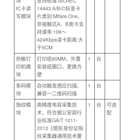
:ISO/IEC
块
支持标准
IC
14443 A/B/C
卡读
标准卡
:Mifare One
写模块
片类别
、
A
B
非接触式
、
类卡支
:106
持速率
～
424Kbps
:
读卡距离
大
5CM
于
80MM
1
热敏打
打印纸
，外置
台
印机模
安装纸圈口，更换方
块
便
1
条码模
自动触发感应扫描、
台
块
兼容一二维码扫描
1
指纹模
高精度电容采集技
台
可选
块
术，符合据公安部行
配
GA/T 1011-
业标准
2012
《居民身份证指
纹采集器通用技术要