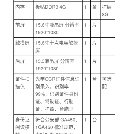
DDR3 4G
1
内存
板贴
条
扩展
8G
15.6
1
前屏
寸液晶屏
分辨率
片
1920*1080
15.6
1
触摸屏
寸十点电容触摸
片
屏
13.3
1
后屏
液晶屏
分辨率
片
1920*1080
OCR
1
证件扫
光学
证件信息识
台
可选
描仪
别录入，识别率
配
99%
，识别证件身份
证、驾驶证、行驶
证、护照、台胞证
GA450
1
身份证
符合公安部
、
台
1GA450
阅读模
标准规范，