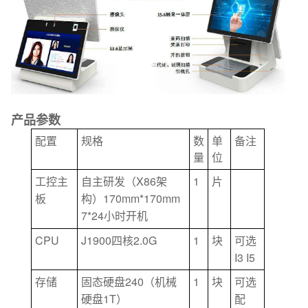
产品参数
配置
规格
数
单
备注
量
位
X86
1
工控主
自主研发（
架
片
170mm*170mm
板
构）
7*24
小时开机
CPU
J1900
2.0G
1
四核
块
可选
I3 I5
240
1
存储
固态硬盘
（机械
块
可选
1T
硬盘
）
配