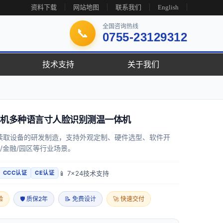
资料下载
网站地图
联系我们
English
全国咨询热线
📞
0755-23129312
技术支持
关于我们
机多种语言寸人脸识别测温一体机
读取设备的研发制造，支持外观定制、硬件选型、软件开
/金融/园区等行业场景。
📱 7x24技术支持
CCC认证
CE认证
验
🛡 质保2年
📝 免费设计
🚀 快速交付