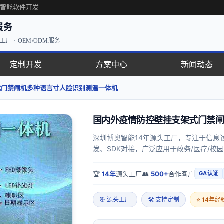
·智能软件开发
服务
厂 · OEM/ODM服务
定制开发
方案中心
新闻动态
式门禁闸机多种语言寸人脸识别测温一体机
国内外疫情防控壁挂支架式门禁闸
深圳博奥智能14年源头工厂，专注于信息
发、SDK对接，广泛应用于政务/医疗/校园
🏆
14年
源头工厂
👥
500+
合作客户
GA认证
🎯 源头工厂
🛠 支持定制
⭐ 14年经