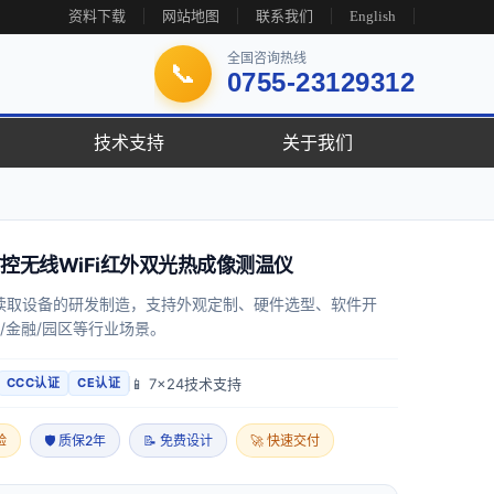
资料下载
网站地图
联系我们
English
全国咨询热线
📞
0755-23129312
技术支持
关于我们
控无线WiFi红外双光热成像测温仪
读取设备的研发制造，支持外观定制、硬件选型、软件开
/金融/园区等行业场景。
📱 7x24技术支持
CCC认证
CE认证
验
🛡 质保2年
📝 免费设计
🚀 快速交付