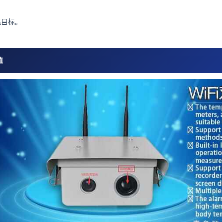
温目标。
值