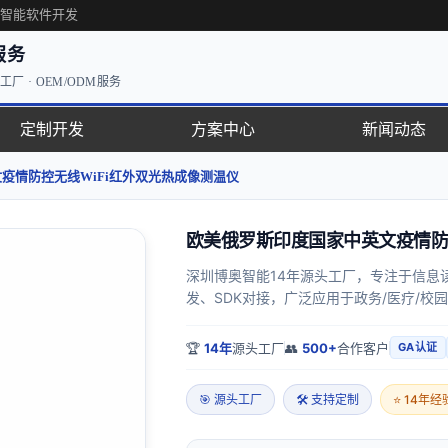
·智能软件开发
服务
厂 · OEM/ODM服务
定制开发
方案中心
新闻动态
疫情防控无线WiFi红外双光热成像测温仪
欧美俄罗斯印度国家中英文疫情防
深圳博奥智能14年源头工厂，专注于信息
发、SDK对接，广泛应用于政务/医疗/校园
🏆
14年
源头工厂
👥
500+
合作客户
GA认证
🎯 源头工厂
🛠 支持定制
⭐ 14年经