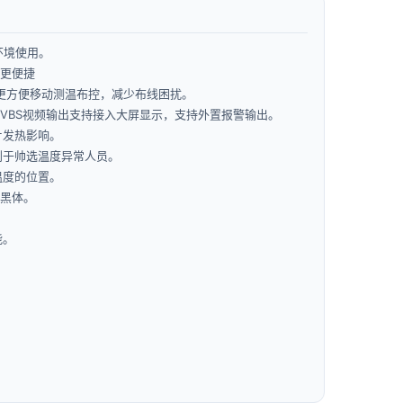
环境使用。
用更便捷
，更方便移动测温布控，减少布线困扰。
，CVBS视频输出支持接入大屏显示，支持外置报警输出。
片发热影响。
利于帅选温度异常人员。
温度的位置。
/黑体。
能。
度无关的高温目标。
模式。