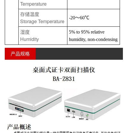
Temperature
存储温度
-20
～
60
℃
Storage Temperature
湿度
5% to 95% relative
Humidity
humidity, non-condensing
产品规格