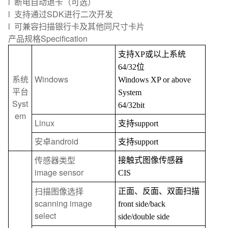
l 断电自动退卡（可选）
l 支持通过SDK进行二次开发
l 可兼容扫描银行卡及其他同尺寸卡片
产品规格
Specification
支持
XP
或以上系统
64/32
位
系统
Windows
Windows XP or above
平台
System
Syst
64/32bit
em
Linux
支持
support
安卓
android
支持
support
传感器类型
接触式图像传感器
image sensor
CIS
扫描图像选择
正面、反面、双面扫描
scanning image
front side/back
select
side/double side