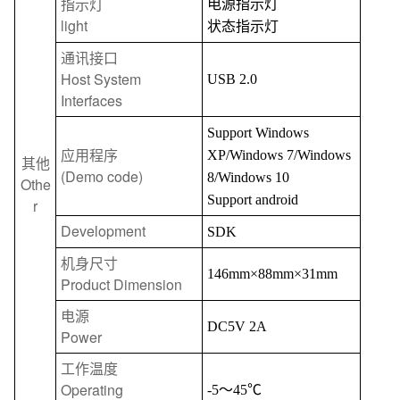
指示灯
电源指示灯
light
状态指示灯
通讯接口
Host System
USB 2.0
Interfaces
Support Windows
应用程序
XP/Windows 7/Windows
其他
(Demo code)
8/Windows 10
Othe
Support android
r
Development
SDK
机身尺寸
146mm
×
88mm
×
31mm
Product Dimension
电源
DC5V 2A
Power
工作温度
Operating
-5
～
45
℃