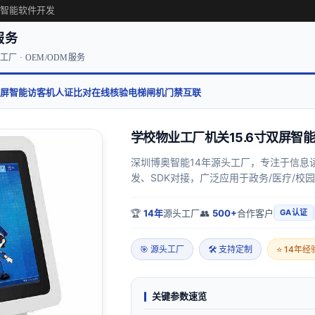
·智能软件开发
服务
厂 · OEM/ODM服务
寸双屏智能访客机人证比对在线核验电梯闸机门禁互联
学校物业工厂机关15.6寸双屏
深圳博奥智能14年源头工厂，专注于信息
发、SDK对接，广泛应用于政务/医疗/校园
🏆
14年
源头工厂
👥
500+
合作客户
GA认证
🎯 源头工厂
🛠 支持定制
⭐ 14年经
关键参数速览