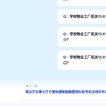
A：整机质保2年，核心部件
运行。
Q：学校物业工厂机关15
A：产品通过GA认证、CC
求。
Q：学校物业工厂机关15
少？
A：样品1台起订，批量订单
Q：学校物业工厂机关15
口？
A：设备支持Windows和
对接现有系统。
◀ 上一篇
营业厅办事大厅方便快捷智能触摸排队取号机无线叫号