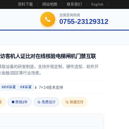
资料下载
网站地图
联系我们
English
全国咨询热线
📞
0755-23129312
智能访客机人证比对在线核验电梯闸机门禁互联
读取设备的研发制造，支持外观定制、硬件选型、软件开
/金融/园区等行业场景。
📱 7x24技术支持
CCC认证
CE认证
验
🛡 质保2年
📝 免费设计
🚀 快速交付