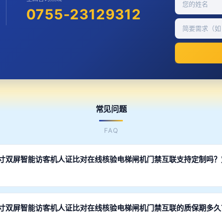
0755-23129312
常见问题
FAQ
.6寸双屏智能访客机人证比对在线核验电梯闸机门禁互联支持定制吗
结构设计、尺寸定制、硬件配置选型、软件功能开发、SDK接口对接等。
量生产。样品2-4周交付，批量下单免费开发。
.6寸双屏智能访客机人证比对在线核验电梯闸机门禁互联的质保期多