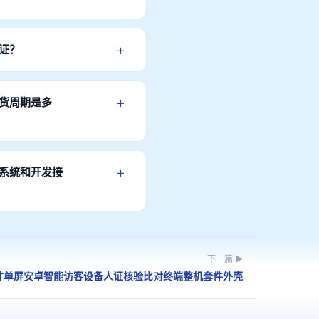
服务，终身维护，确保设备稳定
+
证？
政务、医疗、金融等行业准入要
+
交货周期是多
厂直发，物流快捷。
+
作系统和开发接
动程序，方便集成商和开发工程师
下一篇 ▶
3寸单屏安卓智能访客设备人证核验比对终端整机套件外壳