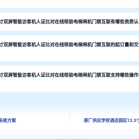
质保3年。深圳自有工厂直发，提供7x24小时技术支持，远程协助+上门
.6寸双屏智能访客机人证比对在线核验电梯闸机门禁互联有哪些资质认
C认证、CE认证等，具备软硬件专利和医疗器械/政务设备检测报告，满足
.6寸双屏智能访客机人证比对在线核验电梯闸机门禁互联的起订量和
10台起。样品交期2-4周，批量订单交期4-6周，支持加急服务。深圳工
.6寸双屏智能访客机人证比对在线核验电梯闸机门禁互联支持哪些操
Android双平台，提供完整的SDK开发包，包含API文档、示例代码、驱
系统方案
原厂供应学校酒店园区13.