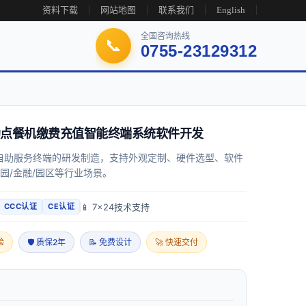
资料下载
网站地图
联系我们
English
全国咨询热线
📞
0755-23129312
点餐机缴费充值智能终端系统软件开发
自助服务终端的研发制造，支持外观定制、硬件选型、软件
校园/金融/园区等行业场景。
📱 7x24技术支持
CCC认证
CE认证
验
🛡 质保2年
📝 免费设计
🚀 快速交付