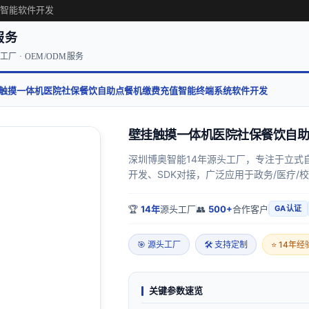
·智能软件开发
服务
厂 · OEM/ODM服务
触摸一体机医院社保餐饮自助点餐机缴费充值智能终端系统软件开发
壁挂触摸一体机医院社保餐饮自助
深圳博奥智能14年源头工厂，专注于立式
开发、SDK对接，广泛应用于政务/医疗/
🏆
14年
源头工厂
👥
500+
合作客户
GA认证
🎯 源头工厂
🛠 支持定制
⭐ 14年经
关键参数速览